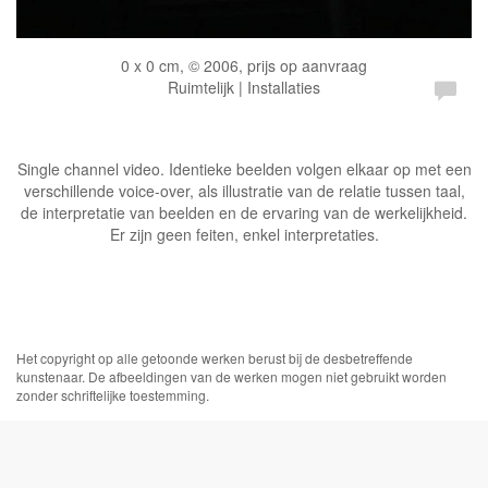
0 x 0 cm, © 2006, prijs op aanvraag
Ruimtelijk | Installaties
Single channel video. Identieke beelden volgen elkaar op met een
verschillende voice-over, als illustratie van de relatie tussen taal,
de interpretatie van beelden en de ervaring van de werkelijkheid.
Er zijn geen feiten, enkel interpretaties.
Het copyright op alle getoonde werken berust bij de desbetreffende
kunstenaar. De afbeeldingen van de werken mogen niet gebruikt worden
zonder schriftelijke toestemming.