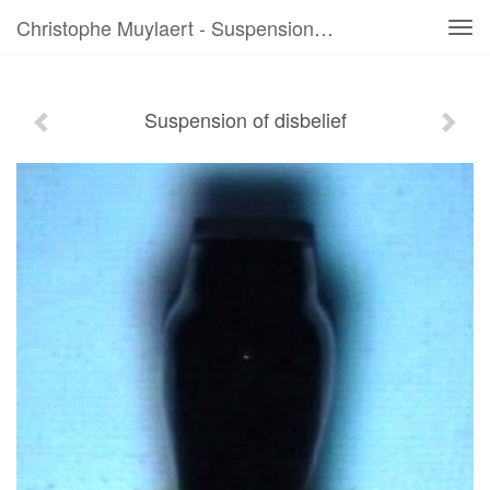
Christophe Muylaert - Suspension Of Disbelief
Tog
navi
Suspension of disbelief