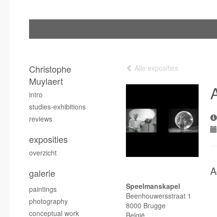
Christophe
Alle exposities
Muylaert
intro
studies-exhibitions
reviews
exposities
overzicht
A
galerie
Speelmanskapel
paintings
Beenhouwersstraat 1
photography
8000 Brugge
conceptual work
België